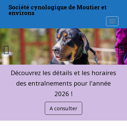
S
Société cynologique de Moutier et
k
environs
i
TOGGLE
p
t
o
m
a
i
n
c
Découvrez les détails et les horaires
o
n
des entraînements pour l'année
t
2026 !
e
n
t
A consulter