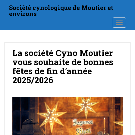
S
Société cynologique de Moutier et
k
environs
i
TOGGLE
p
t
o
m
La société Cyno Moutier
a
i
vous souhaite de bonnes
n
fêtes de fin d’année
c
2025/2026
o
n
t
e
n
t