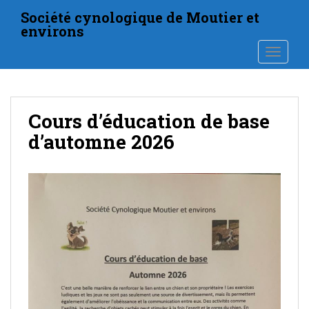
S
Société cynologique de Moutier et
k
environs
i
TOGGLE
p
t
o
m
Cours d’éducation de base
a
i
d’automne 2026
n
c
o
n
t
e
n
t