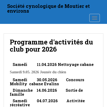
S
Société cynologique de Moutier et
k
environs
i
TOGGLE
p
t
o
m
Programme d’activités du
a
i
club pour 2026
n
c
o
Samedi 11.04.2026 Nettoyage cabane
n
Samedi 9.05. 2026 Jounée du chien
t
e
Samedi 30.05.2026 Concours
Mobility cabane Evalins
n
Dimanche 14.06.2026 Sortie de
t
famille
Samedi 04.07.2026 Activitée
récréative