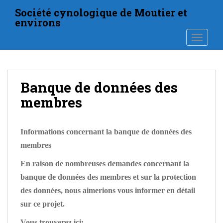
S
Société cynologique de Moutier et
k
environs
i
TOGGLE
p
t
o
m
Banque de données des
a
i
membres​
n
c
o
Informations concernant la banque de données des
n
membres​
t
En raison de nombreuses demandes concernant la
e
n
banque de données des membres et sur la protection
t
des données, nous aimerions vous informer en détail
sur ce projet.
Vous trouverez ici: