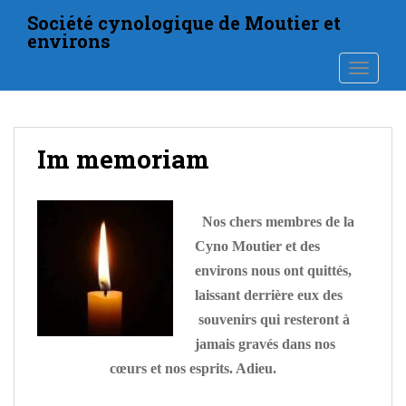
S
Société cynologique de Moutier et
k
environs
i
TOGGLE
p
t
o
m
Im memoriam
a
i
n
c
Nos chers membres de la
o
Cyno Moutier et des
n
environs nous ont quittés,
t
laissant derrière eux des
e
souvenirs qui resteront à
n
t
jamais gravés dans nos
cœurs et nos esprits. Adieu.