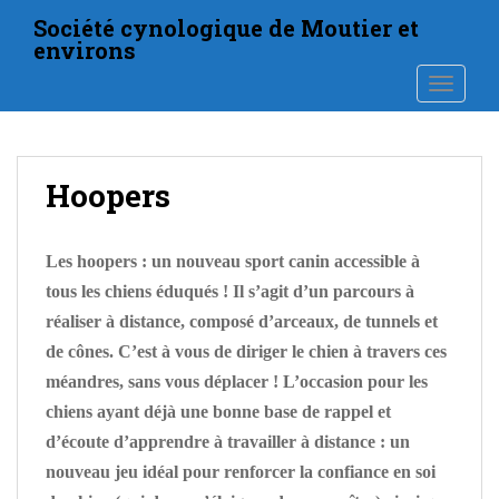
S
Société cynologique de Moutier et
k
environs
i
TOGGLE
p
t
o
m
Hoopers
a
i
n
Les hoopers : un nouveau sport canin accessible à
c
tous les chiens éduqués ! Il s’agit d’un parcours à
o
n
réaliser à distance, composé d’arceaux, de tunnels et
t
de cônes. C’est à vous de diriger le chien à travers ces
e
méandres, sans vous déplacer ! L’occasion pour les
n
chiens ayant déjà une bonne base de rappel et
t
d’écoute d’apprendre à travailler à distance : un
nouveau jeu idéal pour renforcer la confiance en soi