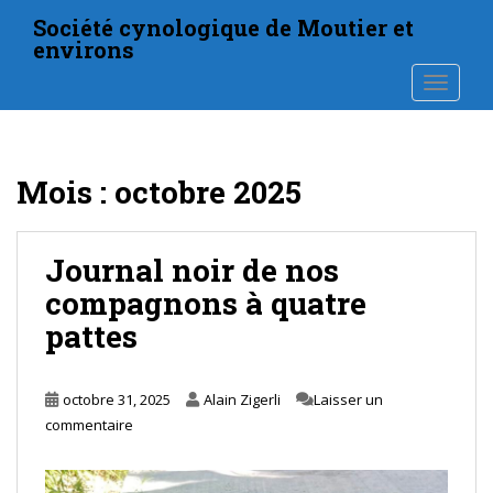
S
Société cynologique de Moutier et
k
environs
i
TOGGLE
p
t
o
m
Mois :
octobre 2025
a
i
n
Journal noir de nos
c
o
compagnons à quatre
n
pattes
t
e
n
octobre 31, 2025
Alain Zigerli
Laisser un
t
commentaire