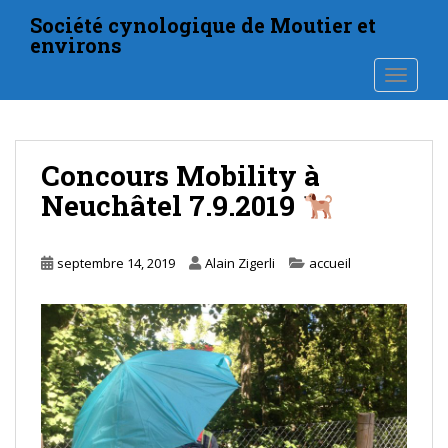
S
Société cynologique de Moutier et
k
environs
i
TOGGLE
p
t
o
m
Concours Mobility à
a
i
Neuchâtel 7.9.2019
n
c
o
septembre 14, 2019
Alain Zigerli
accueil
n
t
e
n
t