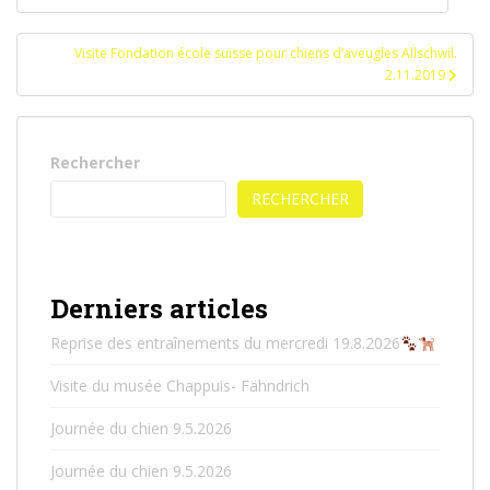
de
l’article
Visite Fondation école suisse pour chiens d’aveugles Allschwil.
2.11.2019
Rechercher
RECHERCHER
Derniers articles
Reprise des entraînements du mercredi 19.8.2026
Visite du musée Chappuis- Fähndrich
Journée du chien 9.5.2026
Journée du chien 9.5.2026