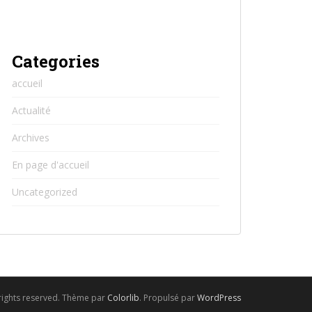
Categories
accueil
Actualité
Archives
En page d'accueil
Uncategorized
 rights reserved. Thème par
Colorlib
. Propulsé par
WordPress