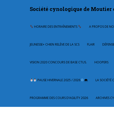
S
Société cynologique de Moutier 
k
i
p
t
HORAIRE DES ENTRAÎNEMENTS
A PROPOS DE N
o
m
a
JEUNESSE+ CHIEN RELÈVE DE LA SCS
FLAIR
DÉFENSE
i
n
c
VISION 2020 CONCOURS DE BASE CTUS.
HOOPERS
o
n
t
PAUSE HIVERNALE 2025 / 2026
🌨
LA SOCIÉTÉ 
e
n
t
PROGRAMME DES COURS D’AGILITY 2026
ARCHIVES C