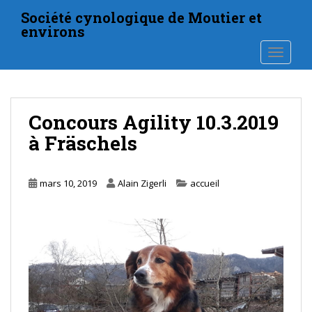
S
Société cynologique de Moutier et
k
environs
i
TOGGLE
p
t
o
m
Concours Agility 10.3.2019
a
i
à Fräschels
n
c
o
mars 10, 2019
Alain Zigerli
accueil
n
t
e
n
t