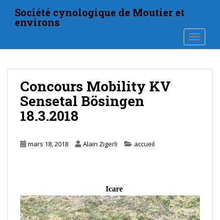
S
Société cynologique de Moutier et
k
environs
i
TOGGLE
p
t
o
m
Concours Mobility KV
a
i
Sensetal Bösingen
n
18.3.2018
c
o
n
mars 18, 2018
Alain Zigerli
accueil
t
e
n
t
Icare