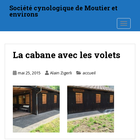
S
Société cynologique de Moutier et
k
environs
i
TOGGLE
p
t
o
m
La cabane avec les volets
a
i
n
mai 25, 2015
Alain Zigerli
accueil
c
o
n
t
e
n
t