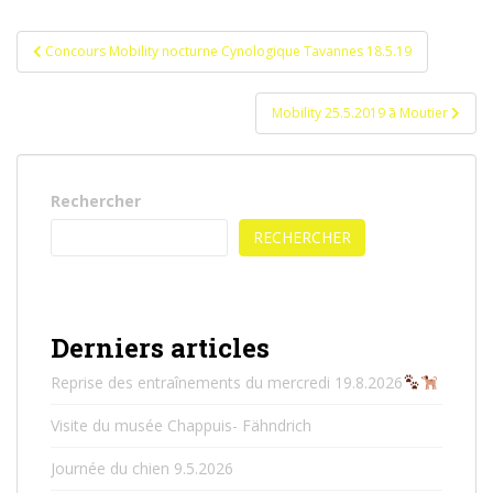
Navigation
Concours Mobility nocturne Cynologique Tavannes 18.5.19
de
l’article
Mobility 25.5.2019 ā Moutier
Rechercher
RECHERCHER
Derniers articles
Reprise des entraînements du mercredi 19.8.2026
Visite du musée Chappuis- Fähndrich
Journée du chien 9.5.2026